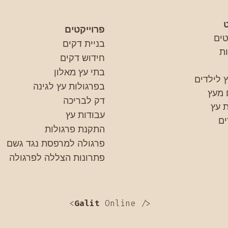
פרוייקטים
טים
בניית דקים
ת
חידוש דקים
בתי עץ מאלון
 לילדים
בפרגולות עץ לגינה
 מעץ
דק לבריכה
 עץ
עבודות עץ
ם
התקנת פרגולות
פרגולה למרפסת נגד גשם
פתרונות הצללה לפרגולה
<
Galit
Online />