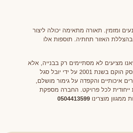
עים ומזמין. תאורה מתאימה יכולה ליצור
בהצללת האזור תחתיה. תוספות אלו
אנו מציעים לא מסתיימים רק בבנייה, אלא
כוללים גם ייעוץ והדרכה ללקוחות בכל שלב של התהליך – מהתכנון ועד התחזוקה השוטפת. העסק הוקם בשנת 2001 על ידי יובל סגל
רים איכותיים והקפדה על גימור מושלם,
 ייחודית לכל פרויקט. החברה מספקת
ממגוון מוצרינו
0504413599