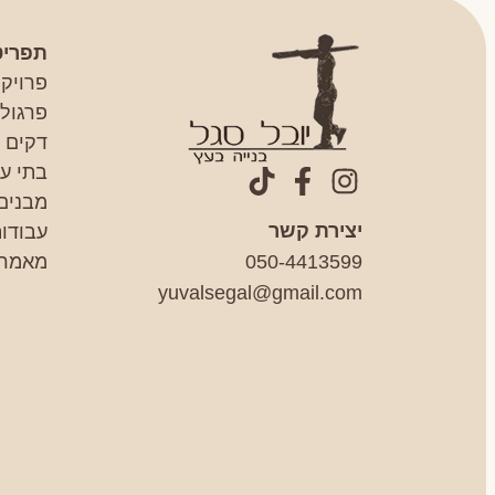
תפריט
פרויק
פרגולו
דקים
בתי עץ
מבנים
יצירת קשר
עבודות
050-4413599
מאמרי
yuvalsegal@gmail.com